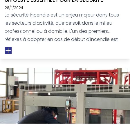
28/11/2024
La sécurité incendie est un enjeu majeur dans tous
les secteurs d'activité, que ce soit dans le milieu
professionnel ou à domicile. L'un des premiers
réflexes à adopter en cas de début d'incendie est
l'utilisation d'un extincteur. Mais savez-vous vraiment
comment l'utiliser efficacement ? C’est là
qu’intervient la formation à l’utilisation des
extincteurs. Cette formation est essentielle pour
garantir la sécurité de tous, prévenir les risques et
agir de manière rapide et efficace en cas d'incendie.
Chez LF Génie Climatique nous mettons à jour nos
connaissances tous les 2 ans.